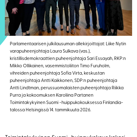
Parlamentaarisen julkilausuman allekirjoittajat: Liike Nytin
varapuheenjohtaja Laura Sulkava (vas.),
kristillisdemokraattien puheenjohtaja Sari Essayah, RKP:n
Mikko Ollikainen, vasemmistoliiton Timo Furuholm,
vihreiden puheenjohtaja Sofia Virta, keskustan
puheenjohtaja Antti Kaikkonen, SDP:n puheenjohtaja
Antti Lindtman, perussuomalaisten puheenjohtaja Riikka
Purra ja kokoomuksen Karoliina Partanen
Toimintakykyinen Suomi -huippukokouksessa Finlandia-
talossa Helsingissä 14. tammikuuta 2026.