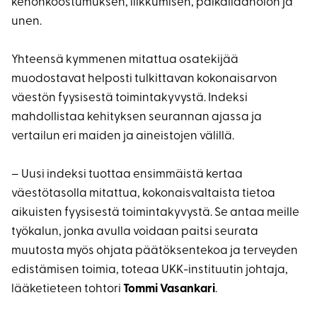
kehonkoostumuksen, liikkumisen, paikallaanolon ja
unen.
Yhteensä kymmenen mitattua osatekijää
muodostavat helposti tulkittavan kokonaisarvon
väestön fyysisestä toimintakyvystä. Indeksi
mahdollistaa kehityksen seurannan ajassa ja
vertailun eri maiden ja aineistojen välillä.
– Uusi indeksi tuottaa ensimmäistä kertaa
väestötasolla mitattua, kokonaisvaltaista tietoa
aikuisten fyysisestä toimintakyvystä. Se antaa meille
työkalun, jonka avulla voidaan paitsi seurata
muutosta myös ohjata päätöksentekoa ja terveyden
edistämisen toimia, toteaa UKK-instituutin johtaja,
lääketieteen tohtori
Tommi Vasankari
.