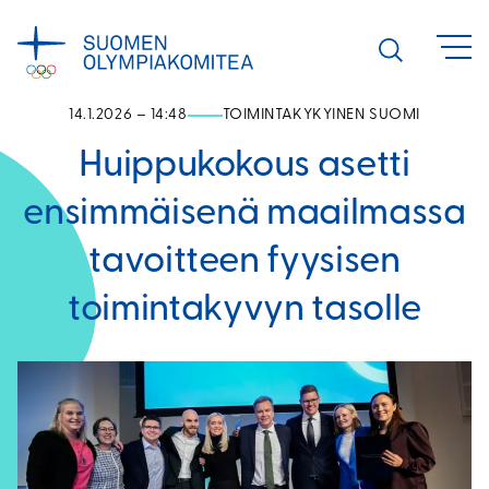
Siirry
sisältöön
Avaa
haku
14.1.2026 – 14:48
TOIMINTAKYKYINEN SUOMI
Huippukokous asetti
ensimmäisenä maailmassa
tavoitteen fyysisen
toimintakyvyn tasolle