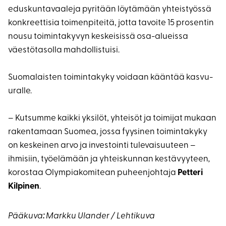
eduskuntavaaleja pyritään löytämään yhteistyössä
konkreettisia toimenpiteitä, jotta tavoite 15 prosentin
nousu toimintakyvyn keskeisissä osa-alueissa
väestötasolla mahdollistuisi.
Suomalaisten toimintakyky voidaan kääntää kasvu-
uralle.
– Kutsumme kaikki yksilöt, yhteisöt ja toimijat mukaan
rakentamaan Suomea, jossa fyysinen toimintakyky
on keskeinen arvo ja investointi tulevaisuuteen –
ihmisiin, työelämään ja yhteiskunnan kestävyyteen
,
korostaa Olympiakomitean puheenjohtaja
Petteri
Kilpinen
.
Pääkuva
:
Markku Ulander / Lehtikuva