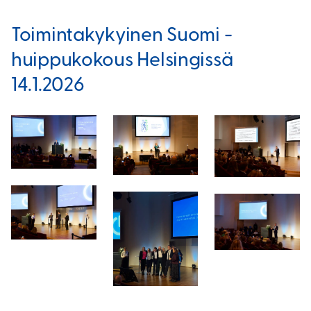
Toimintakykyinen Suomi -
huippukokous Helsingissä
14.1.2026