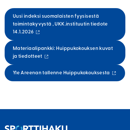
Uusi indeksi suomalaisten fyysisestä
toimintakyvystä , UKK.instituutin tiedote
(
14.1.2026
u
l
Materiaalipankki: Huippukokouksen kuvat
k
(
ja tiedotteet
o
u
i
l
(
Yle Areenan tallenne Huippukokouksesta
n
k
u
e
o
l
n
i
k
l
n
o
i
e
i
n
n
n
k
l
e