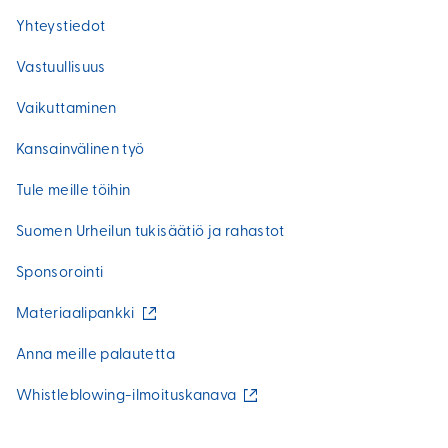
Yhteystiedot
Vastuullisuus
Vaikuttaminen
Kansainvälinen työ
Tule meille töihin
Suomen Urheilun tukisäätiö ja rahastot
Sponsorointi
(
Materiaalipankki
u
l
Anna meille palautetta
k
o
(
Whistleblowing-ilmoituskanava
i
u
n
l
e
k