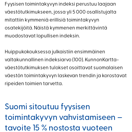
Fyysisen toimintakyvyn indeksi perustuu laajaan
väestötutkimukseen, jossa yli 5 000 osallistujalta
mitattiin kymmeniä erillisiä toimintakyvyn
osatekijöitä. Näistä kymmenen merkittävintä
muodostavat lopullisen indeksin.
Huippukokouksessa julkaistiin ensimmäinen
valtakunnallinen indeksiarvo (100). KunnonKartta-
väestötutkimuksen tulokset osoittavat suomalaisen
väestön toimintakyvyn laskevan trendin ja korostavat
ripeiden toimien tarvetta.
Suomi sitoutuu fyysisen
toimintakyvyn vahvistamiseen –
tavoite 15 % nostosta vuoteen