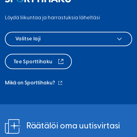
k
i
n
i
n
l
Löydä liikuntaa ja harrastuksia läheltäsi
)
k
i
k
n
Valitse
i
k
laji
)
k
i
Tee Sporttihaku
)
(ulkoinen
Mikä on Sporttihaku?
linkki)
Räätälöi oma uutisvirtasi