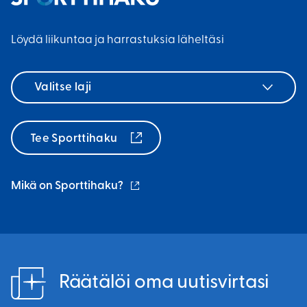
k
i
n
i
n
l
Löydä liikuntaa ja harrastuksia läheltäsi
)
k
i
k
n
Valitse
i
k
laji
)
k
i
Tee Sporttihaku
)
(ulkoinen
Mikä on Sporttihaku?
linkki)
Räätälöi oma uutisvirtasi