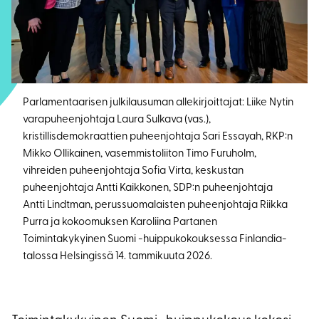
Parlamentaarisen julkilausuman allekirjoittajat: Liike Nytin
varapuheenjohtaja Laura Sulkava (vas.),
kristillisdemokraattien puheenjohtaja Sari Essayah, RKP:n
Mikko Ollikainen, vasemmistoliiton Timo Furuholm,
vihreiden puheenjohtaja Sofia Virta, keskustan
puheenjohtaja Antti Kaikkonen, SDP:n puheenjohtaja
Antti Lindtman, perussuomalaisten puheenjohtaja Riikka
Purra ja kokoomuksen Karoliina Partanen
Toimintakykyinen Suomi -huippukokouksessa Finlandia-
talossa Helsingissä 14. tammikuuta 2026.