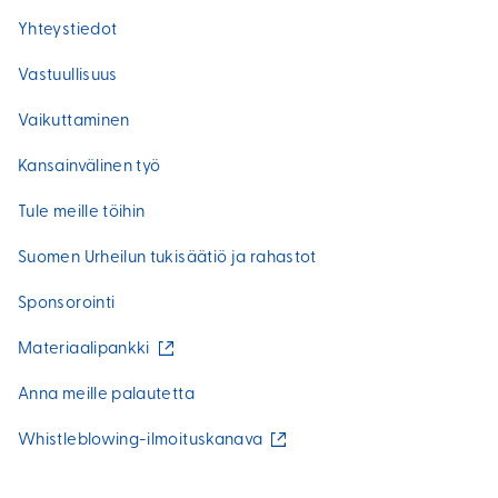
Yhteystiedot
Vastuullisuus
Vaikuttaminen
Kansainvälinen työ
Tule meille töihin
Suomen Urheilun tukisäätiö ja rahastot
Sponsorointi
(
Materiaalipankki
u
l
Anna meille palautetta
k
o
(
Whistleblowing-ilmoituskanava
i
u
n
l
e
k