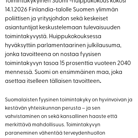
Toimintakykyinen Suomi -huippukokous kokosi
14.1.2026 Finlandia-talolle Suomen ylimmän
poliittisen ja yritysjohdon sekä keskeiset
asiantuntijat keskustelemaan tulevaisuuden
toimintakyvystä. Huippukokouksessa
hyväksyttiin parlamentaarinen julkilausuma,
jonka tavoitteena on nostaa fyysisen
toimintakyvyn tasoa 15 prosenttia vuoteen 2040
mennessä. Suomi on ensimmäinen maa, joka
asettaa itselleen tällaisen tavoitteen
.
Suomalaisten fyysinen toimintakyky on hyvinvoivan ja
kestävän yhteiskunnan perusta – ja sen
vahvistaminen on sekä kansallinen haaste että
merkittävä mahdollisuus. Toimintakyvyn
paraneminen vähentää terveydenhuollon