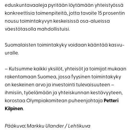
eduskuntavaaleja pyritään löytämään yhteistyössä
konkreettisia toimenpiteitä, jotta tavoite 15 prosentin
nousu toimintakyvyn keskeisissä osa-alueissa
väestötasolla mahdollistuisi.
Suomalaisten toimintakyky voidaan kääntää kasvu-
uralle.
– Kutsumme kaikki yksilöt, yhteisöt ja toimijat mukaan
rakentamaan Suomea, jossa fyysinen toimintakyky
on keskeinen arvo ja investointi tulevaisuuteen –
ihmisiin, työelämään ja yhteiskunnan kestävyyteen
,
korostaa Olympiakomitean puheenjohtaja
Petteri
Kilpinen
.
Pääkuva
:
Markku Ulander / Lehtikuva