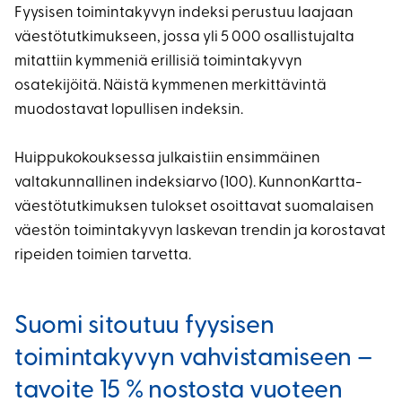
Fyysisen toimintakyvyn indeksi perustuu laajaan
väestötutkimukseen, jossa yli 5 000 osallistujalta
mitattiin kymmeniä erillisiä toimintakyvyn
osatekijöitä. Näistä kymmenen merkittävintä
muodostavat lopullisen indeksin.
Huippukokouksessa julkaistiin ensimmäinen
valtakunnallinen indeksiarvo (100). KunnonKartta-
väestötutkimuksen tulokset osoittavat suomalaisen
väestön toimintakyvyn laskevan trendin ja korostavat
ripeiden toimien tarvetta.
Suomi sitoutuu fyysisen
toimintakyvyn vahvistamiseen –
tavoite 15 % nostosta vuoteen