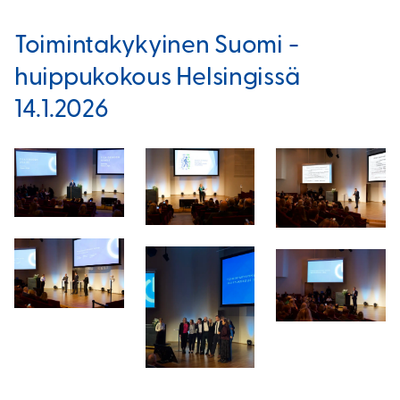
Toimintakykyinen Suomi -
huippukokous Helsingissä
14.1.2026