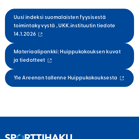
Uusi indeksi suomalaisten fyysisestä
toimintakyvystä , UKK.instituutin tiedote
(
14.1.2026
u
l
Materiaalipankki: Huippukokouksen kuvat
k
(
ja tiedotteet
o
u
i
l
(
Yle Areenan tallenne Huippukokouksesta
n
k
u
e
o
l
n
i
k
l
n
o
i
e
i
n
n
n
k
l
e