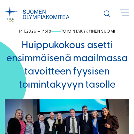
Siirry
sisältöön
Avaa
haku
14.1.2026 – 14:48
TOIMINTAKYKYINEN SUOMI
Huippukokous asetti
ensimmäisenä maailmassa
tavoitteen fyysisen
toimintakyvyn tasolle