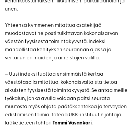
kehonkoostumuksen, liikkumisen, paikallaanolon ja
unen.
Yhteensä kymmenen mitattua osatekijää
muodostavat helposti tulkittavan kokonaisarvon
väestön fyysisestä toimintakyvystä. Indeksi
mahdollistaa kehityksen seurannan ajassa ja
vertailun eri maiden ja aineistojen välillä.
– Uusi indeksi tuottaa ensimmäistä kertaa
väestötasolla mitattua, kokonaisvaltaista tietoa
aikuisten fyysisestä toimintakyvystä. Se antaa meille
työkalun, jonka avulla voidaan paitsi seurata
muutosta myös ohjata päätöksentekoa ja terveyden
edistämisen toimia, toteaa UKK-instituutin johtaja,
lääketieteen tohtori
Tommi Vasankari
.