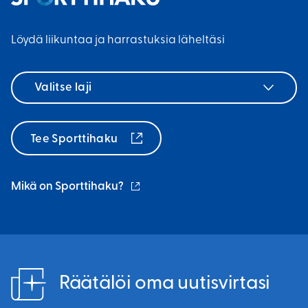
k
i
n
i
n
l
Löydä liikuntaa ja harrastuksia läheltäsi
)
k
i
k
n
Valitse
i
k
laji
)
k
i
Tee Sporttihaku
)
(ulkoinen
Mikä on Sporttihaku?
linkki)
Räätälöi oma uutisvirtasi