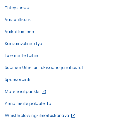
Yhteystiedot
Vastuullisuus
Vaikuttaminen
Kansainvälinen työ
Tule meille töihin
Suomen Urheilun tukisäätiö ja rahastot
Sponsorointi
(
Materiaalipankki
u
l
Anna meille palautetta
k
o
(
Whistleblowing-ilmoituskanava
i
u
n
l
e
k