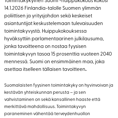
Toimintakykyinen Suomi -huippukokous kokosi
14.1.2026 Finlandia-talolle Suomen ylimmän
poliittisen ja yritysjohdon sekä keskeiset
asiantuntijat keskustelemaan tulevaisuuden
toimintakyvystä. Huippukokouksessa
hyväksyttiin parlamentaarinen julkilausuma,
jonka tavoitteena on nostaa fyysisen
toimintakyvyn tasoa 15 prosenttia vuoteen 2040
mennessä. Suomi on ensimmäinen maa, joka
asettaa itselleen tällaisen tavoitteen
.
Suomalaisten fyysinen toimintakyky on hyvinvoivan ja
kestävän yhteiskunnan perusta – ja sen
vahvistaminen on sekä kansallinen haaste että
merkittävä mahdollisuus. Toimintakyvyn
paraneminen vähentää terveydenhuollon