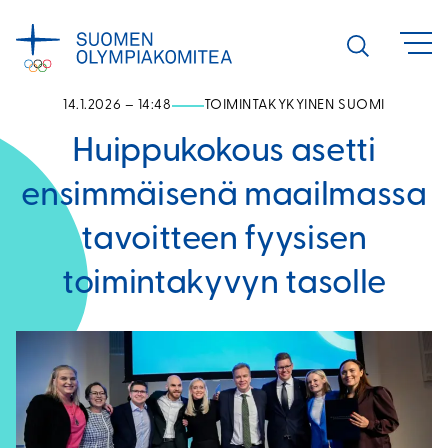
Siirry
sisältöön
Avaa
haku
14.1.2026 – 14:48
TOIMINTAKYKYINEN SUOMI
Huippukokous asetti
ensimmäisenä maailmassa
tavoitteen fyysisen
toimintakyvyn tasolle