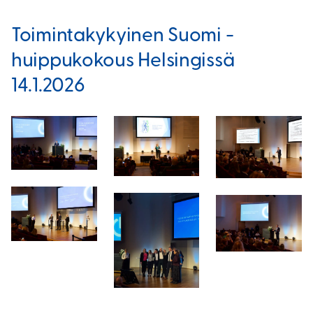
Toimintakykyinen Suomi -
huippukokous Helsingissä
14.1.2026