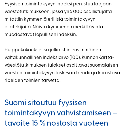
Fyysisen toimintakyvyn indeksi perustuu laajaan
väestötutkimukseen, jossa yli 5 000 osallistujalta
mitattiin kymmeniä erillisiä toimintakyvyn
osatekijöitä. Näistä kymmenen merkittävintä
muodostavat lopullisen indeksin.
Huippukokouksessa julkaistiin ensimmäinen
valtakunnallinen indeksiarvo (100). KunnonKartta-
väestötutkimuksen tulokset osoittavat suomalaisen
väestön toimintakyvyn laskevan trendin ja korostavat
ripeiden toimien tarvetta.
Suomi sitoutuu fyysisen
toimintakyvyn vahvistamiseen –
tavoite 15 % nostosta vuoteen