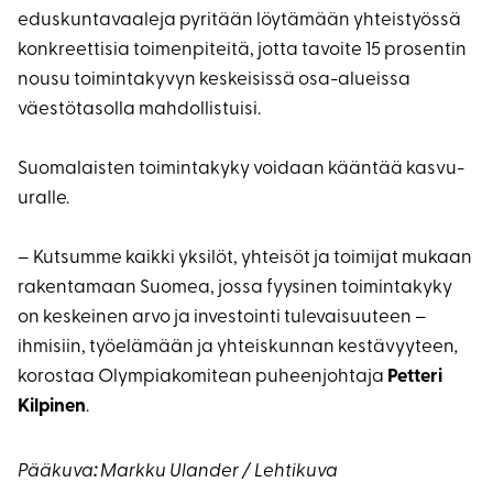
eduskuntavaaleja pyritään löytämään yhteistyössä
konkreettisia toimenpiteitä, jotta tavoite 15 prosentin
nousu toimintakyvyn keskeisissä osa-alueissa
väestötasolla mahdollistuisi.
Suomalaisten toimintakyky voidaan kääntää kasvu-
uralle.
– Kutsumme kaikki yksilöt, yhteisöt ja toimijat mukaan
rakentamaan Suomea, jossa fyysinen toimintakyky
on keskeinen arvo ja investointi tulevaisuuteen –
ihmisiin, työelämään ja yhteiskunnan kestävyyteen
,
korostaa Olympiakomitean puheenjohtaja
Petteri
Kilpinen
.
Pääkuva
:
Markku Ulander / Lehtikuva