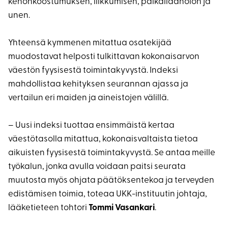
kehonkoostumuksen, liikkumisen, paikallaanolon ja
unen.
Yhteensä kymmenen mitattua osatekijää
muodostavat helposti tulkittavan kokonaisarvon
väestön fyysisestä toimintakyvystä. Indeksi
mahdollistaa kehityksen seurannan ajassa ja
vertailun eri maiden ja aineistojen välillä.
– Uusi indeksi tuottaa ensimmäistä kertaa
väestötasolla mitattua, kokonaisvaltaista tietoa
aikuisten fyysisestä toimintakyvystä. Se antaa meille
työkalun, jonka avulla voidaan paitsi seurata
muutosta myös ohjata päätöksentekoa ja terveyden
edistämisen toimia, toteaa UKK-instituutin johtaja,
lääketieteen tohtori
Tommi Vasankari
.