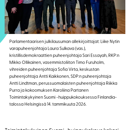
Parlamentaarisen julkilausuman allekirjoittajat: Liike Nytin
varapuheenjohtaja Laura Sulkava (vas.),
kristillisdemokraattien puheenjohtaja Sari Essayah, RKP:n
Mikko Ollikainen, vasemmistoliiton Timo Furuholm,
vihreiden puheenjohtaja Sofia Virta, keskustan
puheenjohtaja Antti Kaikkonen, SDP:n puheenjohtaja
Antti Lindtman, perussuomalaisten puheenjohtaja Riikka
Purra ja kokoomuksen Karoliina Partanen
Toimintakykyinen Suomi -huippukokouksessa Finlandia-
talossa Helsingissä 14. tammikuuta 2026.