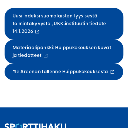
Uusi indeksi suomalaisten fyysisestä
toimintakyvystä , UKK.instituutin tiedote
(
14.1.2026
u
l
Materiaalipankki: Huippukokouksen kuvat
k
(
ja tiedotteet
o
u
i
l
(
Yle Areenan tallenne Huippukokouksesta
n
k
u
e
o
l
n
i
k
l
n
o
i
e
i
n
n
n
k
l
e