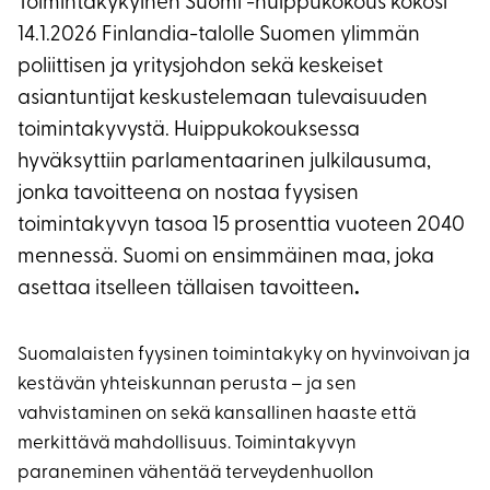
Toimintakykyinen Suomi -huippukokous kokosi
14.1.2026 Finlandia-talolle Suomen ylimmän
poliittisen ja yritysjohdon sekä keskeiset
asiantuntijat keskustelemaan tulevaisuuden
toimintakyvystä. Huippukokouksessa
hyväksyttiin parlamentaarinen julkilausuma,
jonka tavoitteena on nostaa fyysisen
toimintakyvyn tasoa 15 prosenttia vuoteen 2040
mennessä. Suomi on ensimmäinen maa, joka
asettaa itselleen tällaisen tavoitteen
.
Suomalaisten fyysinen toimintakyky on hyvinvoivan ja
kestävän yhteiskunnan perusta – ja sen
vahvistaminen on sekä kansallinen haaste että
merkittävä mahdollisuus. Toimintakyvyn
paraneminen vähentää terveydenhuollon