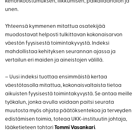
kehonkoostumuksen, liikkumisen, paikallaanolon ja
unen.
Yhteensä kymmenen mitattua osatekijää
muodostavat helposti tulkittavan kokonaisarvon
väestön fyysisestä toimintakyvystä. Indeksi
mahdollistaa kehityksen seurannan ajassa ja
vertailun eri maiden ja aineistojen välillä.
– Uusi indeksi tuottaa ensimmäistä kertaa
väestötasolla mitattua, kokonaisvaltaista tietoa
aikuisten fyysisestä toimintakyvystä. Se antaa meille
työkalun, jonka avulla voidaan paitsi seurata
muutosta myös ohjata päätöksentekoa ja terveyden
edistämisen toimia, toteaa UKK-instituutin johtaja,
lääketieteen tohtori
Tommi Vasankari
.