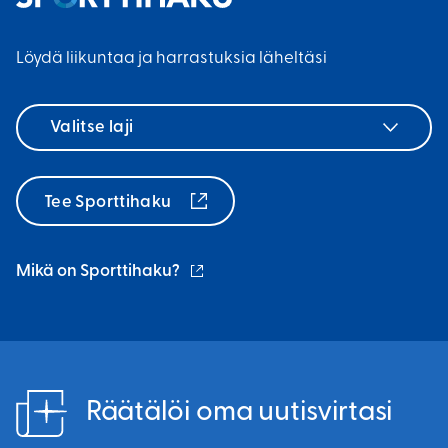
k
i
n
i
n
l
Löydä liikuntaa ja harrastuksia läheltäsi
)
k
i
k
n
Valitse
i
k
laji
)
k
i
Tee Sporttihaku
)
(ulkoinen
Mikä on Sporttihaku?
linkki)
Räätälöi oma uutisvirtasi