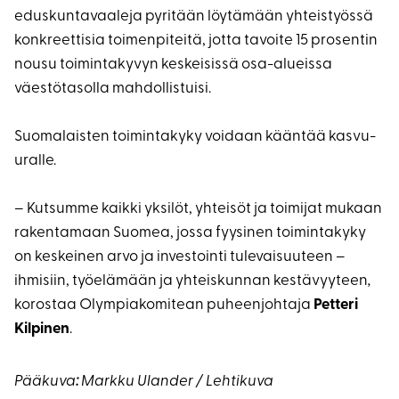
eduskuntavaaleja pyritään löytämään yhteistyössä
konkreettisia toimenpiteitä, jotta tavoite 15 prosentin
nousu toimintakyvyn keskeisissä osa-alueissa
väestötasolla mahdollistuisi.
Suomalaisten toimintakyky voidaan kääntää kasvu-
uralle.
– Kutsumme kaikki yksilöt, yhteisöt ja toimijat mukaan
rakentamaan Suomea, jossa fyysinen toimintakyky
on keskeinen arvo ja investointi tulevaisuuteen –
ihmisiin, työelämään ja yhteiskunnan kestävyyteen
,
korostaa Olympiakomitean puheenjohtaja
Petteri
Kilpinen
.
Pääkuva
:
Markku Ulander / Lehtikuva