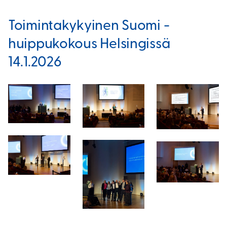
Toimintakykyinen Suomi -
huippukokous Helsingissä
14.1.2026