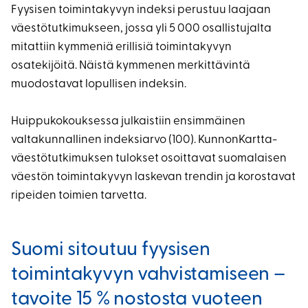
Fyysisen toimintakyvyn indeksi perustuu laajaan
väestötutkimukseen, jossa yli 5 000 osallistujalta
mitattiin kymmeniä erillisiä toimintakyvyn
osatekijöitä. Näistä kymmenen merkittävintä
muodostavat lopullisen indeksin.
Huippukokouksessa julkaistiin ensimmäinen
valtakunnallinen indeksiarvo (100). KunnonKartta-
väestötutkimuksen tulokset osoittavat suomalaisen
väestön toimintakyvyn laskevan trendin ja korostavat
ripeiden toimien tarvetta.
Suomi sitoutuu fyysisen
toimintakyvyn vahvistamiseen –
tavoite 15 % nostosta vuoteen