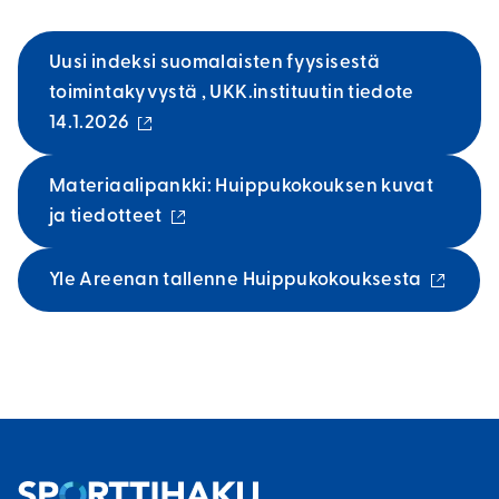
Uusi indeksi suomalaisten fyysisestä
toimintakyvystä , UKK.instituutin tiedote
(
14.1.2026
u
l
Materiaalipankki: Huippukokouksen kuvat
k
(
ja tiedotteet
o
u
i
l
(
Yle Areenan tallenne Huippukokouksesta
n
k
u
e
o
l
n
i
k
l
n
o
i
e
i
n
n
n
k
l
e