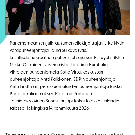
Parlamentaarisen julkilausuman allekirjoittajat: Liike Nytin
varapuheenjohtaja Laura Sulkava (vas.),
kristillisdemokraattien puheenjohtaja Sari Essayah, RKP:n
Mikko Ollikainen, vasemmistoliiton Timo Furuholm,
vihreiden puheenjohtaja Sofia Virta, keskustan
puheenjohtaja Antti Kaikkonen, SDP:n puheenjohtaja
Antti Lindtman, perussuomalaisten puheenjohtaja Riikka
Purra ja kokoomuksen Karoliina Partanen
Toimintakykyinen Suomi -huippukokouksessa Finlandia-
talossa Helsingissä 14. tammikuuta 2026.