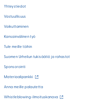
Yhteystiedot
Vastuullisuus
Vaikuttaminen
Kansainvälinen työ
Tule meille töihin
Suomen Urheilun tukisäätiö ja rahastot
Sponsorointi
(
Materiaalipankki
u
l
Anna meille palautetta
k
o
(
Whistleblowing-ilmoituskanava
i
u
n
l
e
k