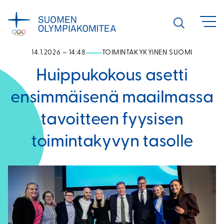
Siirry
sisältöön
Avaa
haku
14.1.2026 – 14:48
TOIMINTAKYKYINEN SUOMI
Huippukokous asetti
ensimmäisenä maailmassa
tavoitteen fyysisen
toimintakyvyn tasolle