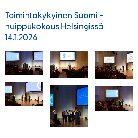
Toimintakykyinen Suomi -
huippukokous Helsingissä
14.1.2026