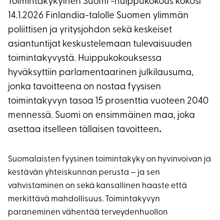
Toimintakykyinen Suomi -huippukokous kokosi
14.1.2026 Finlandia-talolle Suomen ylimmän
poliittisen ja yritysjohdon sekä keskeiset
asiantuntijat keskustelemaan tulevaisuuden
toimintakyvystä. Huippukokouksessa
hyväksyttiin parlamentaarinen julkilausuma,
jonka tavoitteena on nostaa fyysisen
toimintakyvyn tasoa 15 prosenttia vuoteen 2040
mennessä. Suomi on ensimmäinen maa, joka
asettaa itselleen tällaisen tavoitteen
.
Suomalaisten fyysinen toimintakyky on hyvinvoivan ja
kestävän yhteiskunnan perusta – ja sen
vahvistaminen on sekä kansallinen haaste että
merkittävä mahdollisuus. Toimintakyvyn
paraneminen vähentää terveydenhuollon