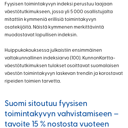
Fyysisen toimintakyvyn indeksi perustuu laajaan
väestötutkimukseen, jossa yli 5 000 osallistujalta
mitattiin kymmeniä erillisiä toimintakyvyn
osatekijöitä. Näistä kymmenen merkittävintä
muodostavat lopullisen indeksin.
Huippukokouksessa julkaistiin ensimmäinen
valtakunnallinen indeksiarvo (100). KunnonKartta-
väestötutkimuksen tulokset osoittavat suomalaisen
väestön toimintakyvyn laskevan trendin ja korostavat
ripeiden toimien tarvetta.
Suomi sitoutuu fyysisen
toimintakyvyn vahvistamiseen –
tavoite 15 % nostosta vuoteen