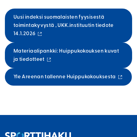
Uusi indeksi suomalaisten fyysisestä
toimintakyvystä , UKK.instituutin tiedote
(
14.1.2026
u
l
Materiaalipankki: Huippukokouksen kuvat
k
(
ja tiedotteet
o
u
i
l
(
Yle Areenan tallenne Huippukokouksesta
n
k
u
e
o
l
n
i
k
l
n
o
i
e
i
n
n
n
k
l
e