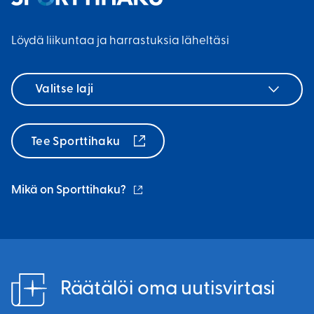
k
i
n
i
n
l
Löydä liikuntaa ja harrastuksia läheltäsi
)
k
i
k
n
Valitse
i
k
laji
)
k
i
Tee Sporttihaku
)
(ulkoinen
Mikä on Sporttihaku?
linkki)
Räätälöi oma uutisvirtasi