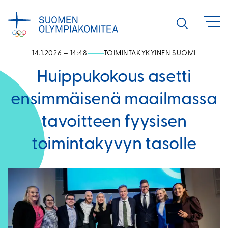
Siirry
sisältöön
Avaa
haku
14.1.2026 – 14:48
TOIMINTAKYKYINEN SUOMI
Huippukokous asetti
ensimmäisenä maailmassa
tavoitteen fyysisen
toimintakyvyn tasolle