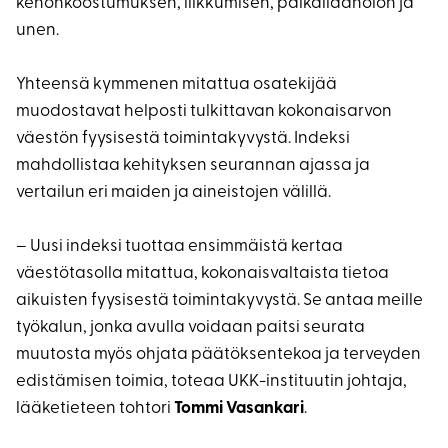
kehonkoostumuksen, liikkumisen, paikallaanolon ja
unen.
Yhteensä kymmenen mitattua osatekijää
muodostavat helposti tulkittavan kokonaisarvon
väestön fyysisestä toimintakyvystä. Indeksi
mahdollistaa kehityksen seurannan ajassa ja
vertailun eri maiden ja aineistojen välillä.
– Uusi indeksi tuottaa ensimmäistä kertaa
väestötasolla mitattua, kokonaisvaltaista tietoa
aikuisten fyysisestä toimintakyvystä. Se antaa meille
työkalun, jonka avulla voidaan paitsi seurata
muutosta myös ohjata päätöksentekoa ja terveyden
edistämisen toimia, toteaa UKK-instituutin johtaja,
lääketieteen tohtori
Tommi Vasankari
.