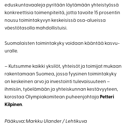
eduskuntavaaleja pyritään löytämään yhteistyössä
konkreettisia toimenpiteitä, jotta tavoite 15 prosentin
nousu toimintakyvyn keskeisissä osa-alueissa
väestötasolla mahdollistuisi.
Suomalaisten toimintakyky voidaan kääntää kasvu-
uralle.
– Kutsumme kaikki yksilöt, yhteisöt ja toimijat mukaan
rakentamaan Suomea, jossa fyysinen toimintakyky
on keskeinen arvo ja investointi tulevaisuuteen –
ihmisiin, työelämään ja yhteiskunnan kestävyyteen
,
korostaa Olympiakomitean puheenjohtaja
Petteri
Kilpinen
.
Pääkuva
:
Markku Ulander / Lehtikuva