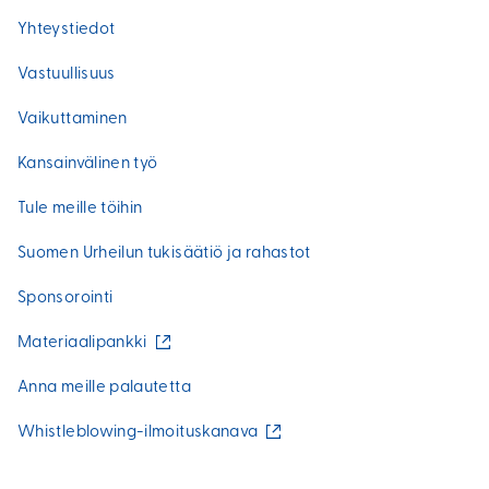
Yhteystiedot
Vastuullisuus
Vaikuttaminen
Kansainvälinen työ
Tule meille töihin
Suomen Urheilun tukisäätiö ja rahastot
Sponsorointi
(
Materiaalipankki
u
l
Anna meille palautetta
k
o
(
Whistleblowing-ilmoituskanava
i
u
n
l
e
k