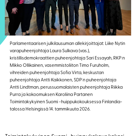
Parlamentaarisen julkilausuman allekirjoittajat: Liike Nytin
varapuheenjohtaja Laura Sulkava (vas.),
kristillisdemokraattien puheenjohtaja Sari Essayah, RKP:n
Mikko Ollikainen, vasemmistoliiton Timo Furuholm,
vihreiden puheenjohtaja Sofia Virta, keskustan
puheenjohtaja Antti Kaikkonen, SDP:n puheenjohtaja
Antti Lindtman, perussuomalaisten puheenjohtaja Riikka
Purra ja kokoomuksen Karoliina Partanen
Toimintakykyinen Suomi -huippukokouksessa Finlandia-
talossa Helsingissä 14. tammikuuta 2026.